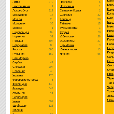
Кайм
Литва
279
Пакистан
5
Кана
Лихтенштейн
1
Палестина
1
Колу
Люксембург
112
Северная Корея
1
Кост
Македония
13
Сингапур
32
Куба
Мальта
25
Таиланд
38
Март
Молдавия
36
Тайвань
15
Мекс
Монако
1
Туркменистан
1
Ниде
Нидерланды
382
Турция
78
Ника
Норвегия
31
Узбекистан
26
Пана
Польша
304
Филиппины
27
Пара
Португалия
83
Шри Ланка
9
Перу
Россия
680
Южная Корея
13
Пуэр
Румыния
152
Япония
56
Саль
Сан-Марино
5
Сент
Сербия
47
Сент
Словакия
204
Сури
Словения
49
США
Украина
170
Тёрк
Фарерские острова
3
Трин
Финляндия
140
Чили
Франция
344
Уруг
Хорватия
48
Эква
Черногория
6
Ямай
Чехия
602
Швейцария
126
Швеция
12