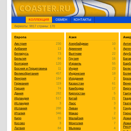
КОЛЛЕКЦИЯ
ОБМЕН
КОНТАКТЫ
бирматы: 9817 страны: 170
Европа
Азия
Аме
Австрия
230
Азербайджан
10
Анти
Албания
13
Армения
6
Арге
Беларусь
73
Вьетнам
22
Аруб
Бельгия
84
Грузия
16
Бага
Болгария
120
Израиль
55
Барб
Босния и Герцеговина
11
Индия
23
Бели
Великобритания
457
Индонезия
18
Боли
Венгрия
184
Иордания
2
Браз
Германия
119
Казахстан
61
Вене
Греция
74
Камбоджа
17
Вирг
Дания
282
Киргизстан
5
Гаит
Ирландия
517
Китай
21
Гвад
Исландия
3
Лаос
3
Гват
Испания
288
Ливан
8
Гонд
Италия
346
Макао
2
Грен
Кипр
33
Малайзия
14
Доми
Косово
3
Монголия
7
Доми
Респ
Латвия
84
Мьянма
4